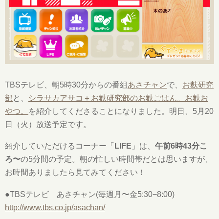
TBSテレビ、朝5時30分からの番組
あさチャン
で、
お麩研究
部
と、
シラサカアサコ＋お麩研究部のお麩ごはん。お麩お
やつ。
を紹介してくださることになりました。明日、5月20
日（火）放送予定です。
紹介していただけるコーナー「
LIFE
」は、
午前6時43分こ
ろ〜
の5分間の予定。朝の忙しい時間帯だとは思いますが、
お時間ありましたら見てみてください！
●TBSテレビ あさチャン(毎週月〜金5:30−8:00)
http://www.tbs.co.jp/asachan/